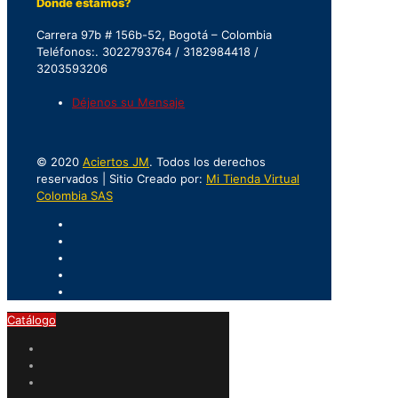
Donde estamos?
Carrera 97b # 156b-52, Bogotá – Colombia
Teléfonos:. 3022793764 / 3182984418 /
3203593206
Déjenos su Mensaje
© 2020
Aciertos JM
. Todos los derechos
reservados | Sitio Creado por:
Mi Tienda Virtual
Colombia SAS
Catálogo