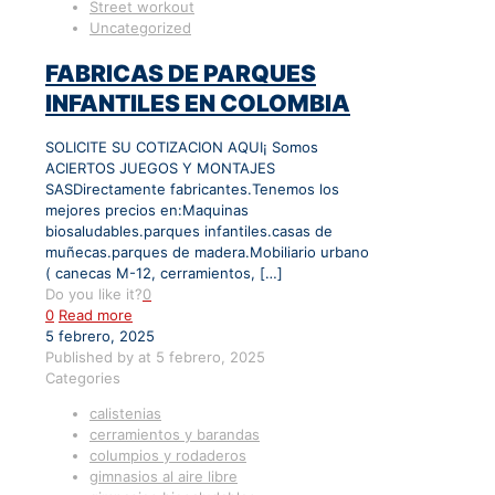
Street workout
Uncategorized
FABRICAS DE PARQUES
INFANTILES EN COLOMBIA
SOLICITE SU COTIZACION AQUI¡ Somos
ACIERTOS JUEGOS Y MONTAJES
SASDirectamente fabricantes.Tenemos los
mejores precios en:Maquinas
biosaludables.parques infantiles.casas de
muñecas.parques de madera.Mobiliario urbano
( canecas M-12, cerramientos,
[…]
Do you like it?
0
0
Read more
5 febrero, 2025
Published by
at
5 febrero, 2025
Categories
calistenias
cerramientos y barandas
columpios y rodaderos
gimnasios al aire libre