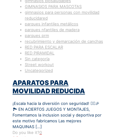
gimnasios biosaludables
GIMNASIOS PARA MASCOTAS
gimnasios para personas con movilidad
reducidared
parques infantiles metálicos
parques nfantiles de madera
parques prm
recubrimiento y demarcación de canchas
RED PARA ESCALAR
RED PIRAMIDAL
Sin categoría
Street workout
Uncategorized
APARATOS PARA
MOVILIDAD REDUCIDA
¡Escala hacia la diversión con seguridad! 🧗‍♀️🎉
🏞️ EN ACIERTOS JUEGOS Y MONTAJES,
Fomentamos la inclusion social y deportiva por
este motivo fabricamos Las mejores
MAQUINAS
[…]
Do you like it?
0