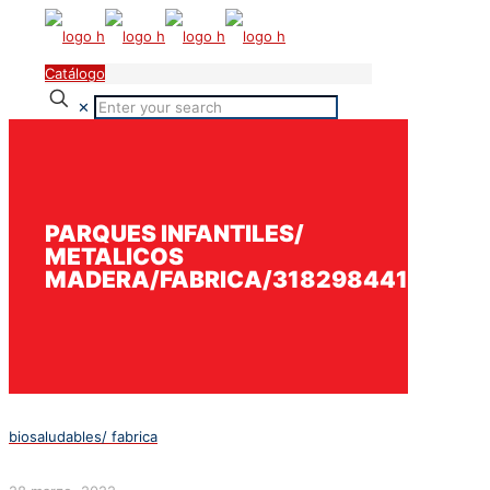
Catálogo
✕
PARQUES INFANTILES/
METALICOS
MADERA/FABRICA/3182984418
biosaludables/ fabrica